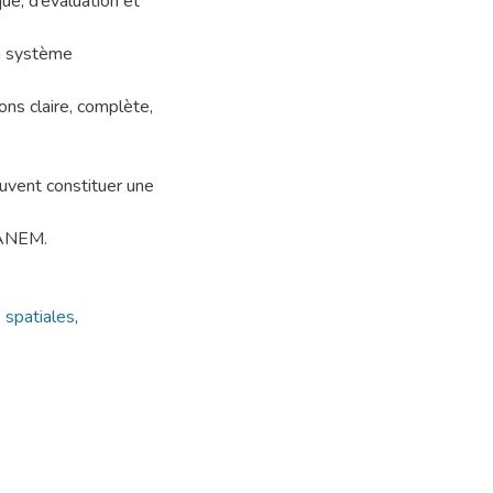
ue, d’évaluation et
un système
ons claire, complète,
uvent constituer une
GANEM.
spatiales
,