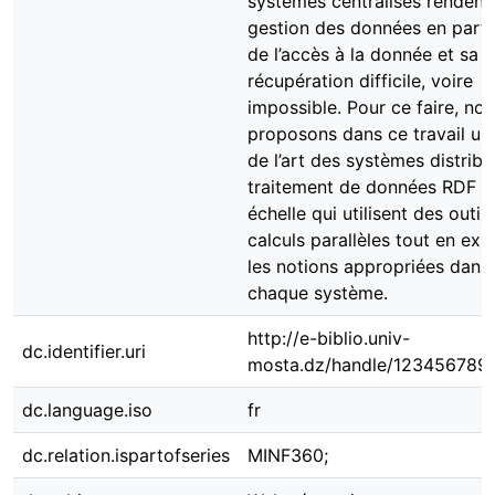
centralisés rendent la gestion des
données en particulier de l’accès à 
donnée et sa récupération difficile,
voire impossible. Pour ce faire, nou
proposons dans ce travail un état 
l’art des systèmes distribués de
traitement de données RDF à gran
échelle qui utilisent des outils de
calculs parallèles tout en exposant
les notions appropriées dans chaq
système.
http://e-biblio.univ-
dc.identifier.uri
mosta.dz/handle/123456789/25
dc.language.iso
fr
dc.relation.ispartofseries
MINF360;
dc.subject
Web sémantique