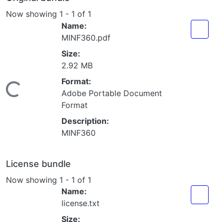
Name:
MINF360.pdf
Size:
2.92 MB
Format:
ading...
Adobe Portable Document
Format
Description:
MINF360
License bundle
Now showing
1 - 1 of 1
Name:
license.txt
Size:
1.71 KB