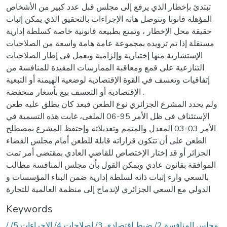
تبتدئ بإخطار الذي يرفع إلى مجلس قبل عدد كبير من الأشخاص
المؤهلة قانونا وتتوصل هاته الإجراءات بالتحقيق الذي يمكن إثبات
حقيقة محل الإخطار ، وتمتع بطبيعة قانونية خاصة كسلطة إدارية
مستقلة إذا تم تزويده بمجموعة عامة هامة واسعة من الصلاحيات
الإستشارية منها إختيارية وإلزامية ويعمل في إطار الصلاحيات
التنازعية على قمع ومعاقبة الممارسات المقيدة للمنافسة من
إتفاقيات وتعسف في القوة الإقتصادية لوضعية الهيمنة أو التبعية
الإقتصادية أو التعسف بيع بأسعار منخفضة .
ولم يحدد المشرع الجزائري نوع الطعن فبعد كان يطلق عليه طعن
الإستئناف في ظل الأمر 95-06 الملغى، غابت هذه التسمية في
الأمر 03-03 المعدل والمتمم وتعديلاته وإحتفظ المشرع بمصطلح
الطعن على أن تتكون قراراته قابلة للطعن أمام مجلس القضاء
الجزائر أو قد إختار الإختصاص للقاضي العادي بمقتضى أمر تمت
الموافقة بقانون عادي ويمكن القول بأن مجلس المنافسة مطالب
بالسعي وارء إثبات ذاته لسلطة إدارية ضمن البناء المؤسسات و
الدولي مع السعي الجزائري لإندماج إلى منظمة العالمية للتجارة
Keywords
/ مجلس المنافسة 2/ ضبط إقتصادي 3/ إصلاحات 4/ الإجراءات 5/