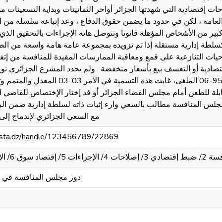
199 في ظل الإصلاحات إقتصادية التي شهدتها الجزائر أواخر الثمانينات وبداية التسعي
العامة ، لكن في حدود ما يضمن حقوق الدفاع ، وعد إتباعه سلسلة من الإ
ير من الأشخاص المؤهلة قانونا وتتوصل هاته الإجراءات بالتحقيق الذي
كسلطة إدارية مستقلة إذا تم تزويده بمجموعة عامة هامة واسعة من الص
احيات التنازعية على قمع ومعاقبة الممارسات المقيدة للمنافسة من إت
لإقتصادية أو التعسف بيع بأسعار منخفضة . ولم يحدد المشرع الجزائري ن
عليه طعن الإستئناف في ظل الأمر 95-06 الملغى، غابت 
لة للطعن أمام مجلس القضاء الجزائر أو قد إختار الإختصاص للقاضي 
مجلس المنافسة مطالب بالسعي وارء إثبات ذاته لسلطة إدارية ضمن الب
مع السعي الجزائري لإندماج إلى 
-mosta.dz/handle/123456789/22869
 6/ الإختصاص 7/ الصلاحيات
دور مجلس المنافسة في ض