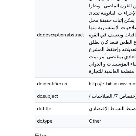
نات من القرن الماضي . ونظرا
جراءات القانونية تبتدئ
 يمكن إثبات حقيقة محل
لاحيات الإستشارية منها
فاقيات وتعسف في القوة
dc.description.abstract
وع الطعن فبعد كان يطلق
هذه التسمية في الأمر 03-03 المعدل والمتمم وتعديلاته وإحتفظ المشرع
العادي بمقتضى أمر تمت
ناء المؤسسات و الدولي
منظمة العالمية للتجارة
dc.identifier.uri
http://e-biblio.univ
dc.subject
بط النشاط الإقتصادي
dc.title
dc.type
Other
Files