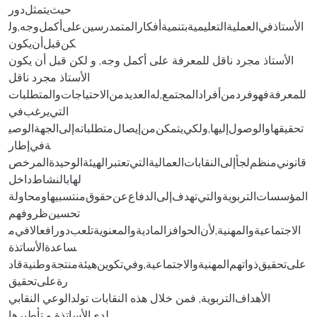
حيث‌يتمثل‌دور‌
الأستاذ‌في‌العملية‌التعليمية‌بتنمية‌أفكار‌المتمدرسين‌على‌أكمل‌وجه‌,و‌ل
كن‌قبل‌أن‌يكون‌
الأستاذ ‌مجرد ‌ناقل ‌للمعرفة ‌على ‌أكمل ‌وجه, ‌و ‌لكن ‌قبل ‌أن ‌يكون
‌الأستاذ ‌مجرد ‌ناقل‌
للمعرفة‌فهو‌فرد‌من‌أفراد‌المجتمع‌,له‌العديد‌من‌الاحتياجات‌و‌المتطلبات‌
التي‌يرغب‌في‌
تحقيقها‌و‌الوصول‌إليها‌,و‌لكي‌يتمكن‌من‌إيصال‌متطلباته‌إلى‌الجهة‌الوصي
ة‌في‌إطار‌
قانوني‌منظم‌لجأ‌إلى‌النقابات‌العمالية‌التي‌تعتبر‌الهيئة‌الوحيدة‌المرخص‌
لها‌بالنشاط‌داخل‌‌
المؤسسات‌التربوية‌و‌التي‌تهدف‌إلى‌الدفاع‌عن‌حقوق‌منتسبيها‌و‌محاولة‌
تحسين‌ظروفهم‌
الاجتماعية‌و‌المهنية‌,لأن‌الحوافز‌المادية‌و‌المعنوية‌تلعب‌دورا‌فعالا‌في‌م
ساعدة‌الأساتذة‌
على‌تحقيق‌ذواتهم‌المهنية‌و‌الاجتماعية‌,و‌في‌تكوين‌هيئة‌منتجة‌وطنية‌قاد
رة‌على‌تحقيق‌
الأهداف‌التربوية, ‌فمن ‌خلال ‌هذه ‌النقابات ‌تولد‌الوعي ‌النقابي
‌لدى‌الأساتذة ‌و ‌تأطيرها‌