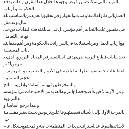
التربية ‌التي‌تمكنت‌من ‌فرض‌وجودها ‌خلال ‌هذا ‌القرن ‌و ‌ذلك ‌بدفع
‌الحكومة ‌و ‌أرباب‌
العمل‌إلى‌طاولة‌المفاوضات‌و‌الحوار‌و‌في‌تحقيق‌العديد‌من‌المناسب‌للع
مال‌,و‌قد‌مثل‌
في‌منظور‌أغلب‌التحاليل‌أهم‌مؤشر‌دال‌غلى‌ما‌بلغته‌هذه‌النقابات‌من‌جدي
تها‌في‌التعامل‌
مع‌أرباب‌العمل‌و‌من‌استقلالية‌في‌القرار‌اتجاه‌الحكومة‌و‌من‌أهم‌هذه‌النق
ابات‌المستقلة‌
نجد‌نقابات‌قطاع‌التربية‌التي‌تهدف‌إلى‌التغيير‌في‌المجال‌التربوي‌الذي‌يع
تبر‌من‌أكثر‌
القطاعات ‌حساسية ‌نظرا ‌لما ‌يلعبه ‌في ‌الأدوار ‌التعليمية ‌و ‌التربوية, ‌و
‌لحجم ‌المنتمين‌‌‌‌‌‌‌‌‌
و‌المنخرطين‌فيها‌من‌أساتذة‌و‌إداريين....الخ‌.‌
‌‌‌‌و‌في‌الآونة‌الأخيرة‌أصبح‌قطاع‌التربية‌العديد‌من‌الاحتياجات‌في‌المؤسس
ة‌التربوية‌‌‌‌‌
و ‌هذا ‌يرجع ‌أساسا ‌و
‌بالدرجة‌الأولى‌إلى‌الأساتذة‌بصفتهم‌فاعلين‌تربويين‌بحيث‌يعتبر‌مقــدمة
‌ ب
الأساتذة‌أهم‌فاعل‌استراتيجي‌داخل‌المنظمة‌خاصة‌و‌المجتمع‌بشكل‌عام‌