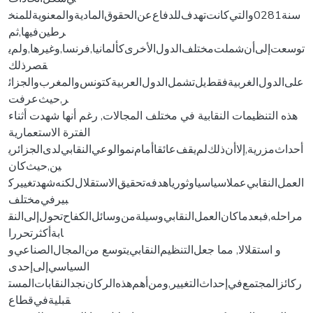
سنة‌‌0281و‌التي‌كانت‌تهدف‌للدفاع‌عن‌الحقوق‌المادية‌و‌المعنوية‌للمنخ
رطين‌فيها‌,ثم‌
توسعت‌إلى‌أن‌شملت‌مختلف‌الدول‌الأخرى‌كألمانيا‌,‌فرنسا‌‌,و‌غيرها‌‌,و‌لم‌ي
قصر‌ذلك‌
على‌الدول‌الغربية‌فقط‌يل‌تشمل‌الدول‌العربية‌كتونس‌و‌المغرب‌و‌الجزائ
ر‌,حيث‌عرفت‌
هذه ‌التنظيمات ‌النقابية ‌في ‌مختلف ‌المجالات, ‌رغم ‌أنها ‌شهدت ‌أثناء
‌الفترة ‌الاستعمارية‌
أحداث‌مزرية‌,إلا‌أن‌ذلك‌لم‌يقف‌عائقا‌أمام‌نمو‌الوعي‌النقابي‌لدى‌الجزائري
ين‌,حيث‌كان‌
العمل‌النقابي‌عملا‌سياسيا‌و‌ثوريا‌هدفه‌تحقيق‌الاستقلال‌لكنه‌شهد‌تغيير‌ك
بير‌في‌مختلف‌
مراحله‌,فبعد‌ما‌كان‌العمل‌النقابي‌وسيلة‌من‌وسائل‌الكفاح‌تحول‌إلى‌النق
ابة‌أكثر‌تحررا‌‌‌‌
و ‌استقلالا, ‌مما ‌جعل‌التنظيم‌النقابي‌يتوسع ‌من‌المجال‌الصناعي‌و
‌السياسي‌إلى‌إحدى‌
ركائز‌المجتمع‌في‌إحداث‌التغيير‌,و‌من‌أهم‌هذه‌الركان‌نجد‌النقابات‌المست
قبلية‌في‌قطاع‌