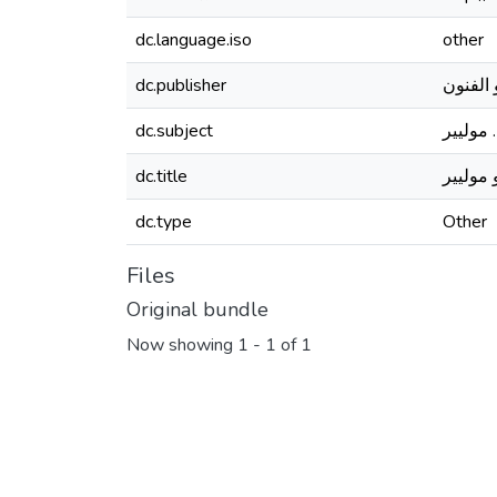
dc.language.iso
other
dc.publisher
 الفنون
dc.subject
موليير
dc.title
موليير
dc.type
Other
Files
Original bundle
Now showing
1 - 1 of 1