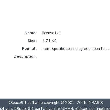
Name:
license.txt
Size:
1.71 KB
Format:
Item-specific license agreed upon to s
Description:
DSpace9.1 software copyright © 2002-2025 LYRASIS
4 vers DSpace 9.1 par l’Université UMAB, réalisée par l’ingénie