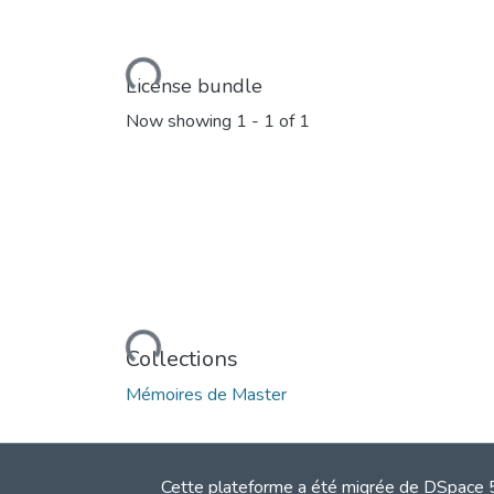
Loading...
License bundle
Now showing
1 - 1 of 1
Loading...
Collections
Mémoires de Master
Cette plateforme a été migrée de DSpace 5.