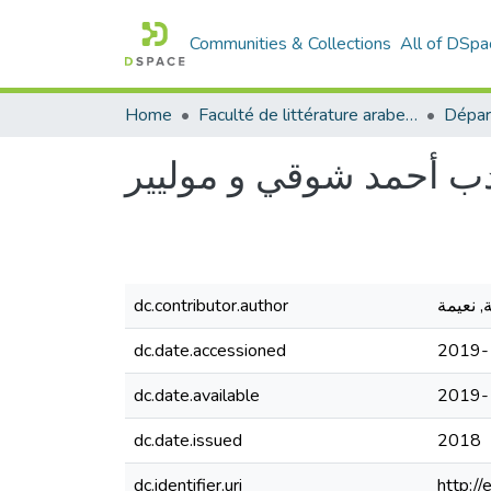
Communities & Collections
All of DSpa
Home
Faculté de littérature arabe et des arts
دب أحمد شوقي و موليير
dc.contributor.author
, نعيمة
dc.date.accessioned
2019-
dc.date.available
2019-
dc.date.issued
2018
dc.identifier.uri
http:/