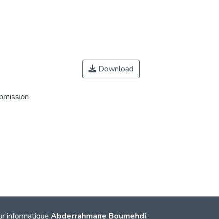
Download
ubmission
ur informatique
Abderrahmane Boumehdi
.