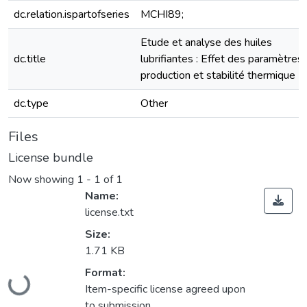
dc.relation.ispartofseries
MCHI89;
Etude et analyse des huiles
dc.title
lubrifiantes : Effet des paramètres
production et stabilité thermique
dc.type
Other
Files
License bundle
Now showing
1 - 1 of 1
Name:
license.txt
Size:
1.71 KB
Format:
Loading...
Item-specific license agreed upon
to submission