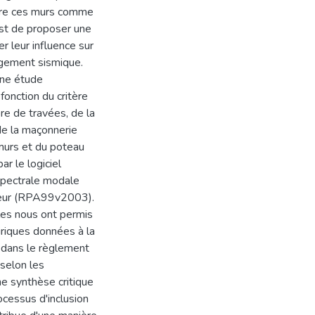
ore ces murs comme
est de proposer une
r leur influence sur
gement sismique.
une étude
fonction du critère
re de travées, de la
de la maçonnerie
murs et du poteau
r le logiciel
spectrale modale
ueur (RPA99v2003).
les nous ont permis
riques données à la
 dans le règlement
 selon les
 synthèse critique
ocessus d'inclusion