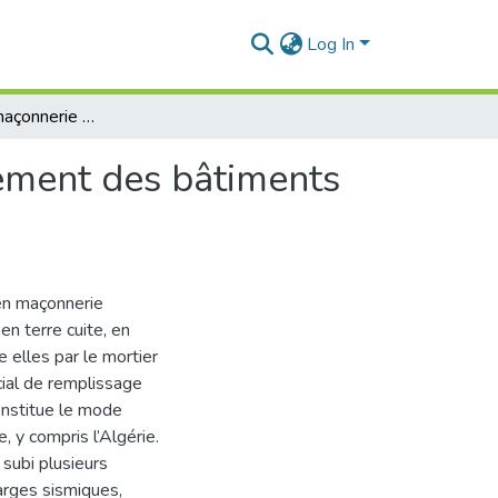
Log In
Influence de la maçonnerie chaînée sur le comportement des bâtiments en béton armé sous chargement sismique
tement des bâtiments
en maçonnerie
n terre cuite, en
e elles par le mortier
ial de remplissage
onstitue le mode
 y compris l’Algérie.
subi plusieurs
arges sismiques,