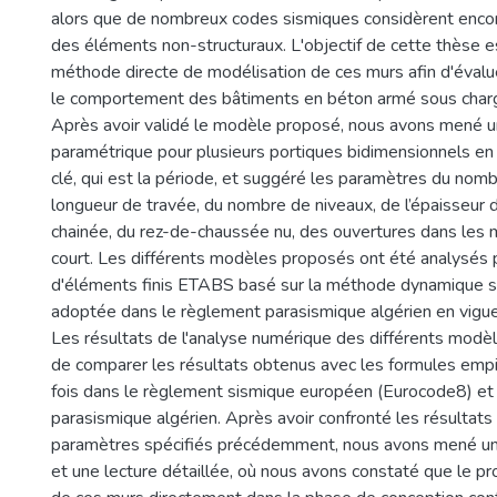
alors que de nombreux codes sismiques considèrent enc
des éléments non-structuraux. L'objectif de cette thèse 
méthode directe de modélisation de ces murs afin d'évalue
le comportement des bâtiments en béton armé sous char
Après avoir validé le modèle proposé, nous avons mené 
paramétrique pour plusieurs portiques bidimensionnels en 
clé, qui est la période, et suggéré les paramètres du nomb
longueur de travée, du nombre de niveaux, de l’épaisseur 
chainée, du rez-de-chaussée nu, des ouvertures dans les 
court. Les différents modèles proposés ont été analysés pa
d'éléments finis ETABS basé sur la méthode dynamique 
adoptée dans le règlement parasismique algérien en vig
Les résultats de l'analyse numérique des différents modè
de comparer les résultats obtenus avec les formules empi
fois dans le règlement sismique européen (Eurocode8) et
parasismique algérien. Après avoir confronté les résultats
paramètres spécifiés précédemment, nous avons mené une
et une lecture détaillée, où nous avons constaté que le pr