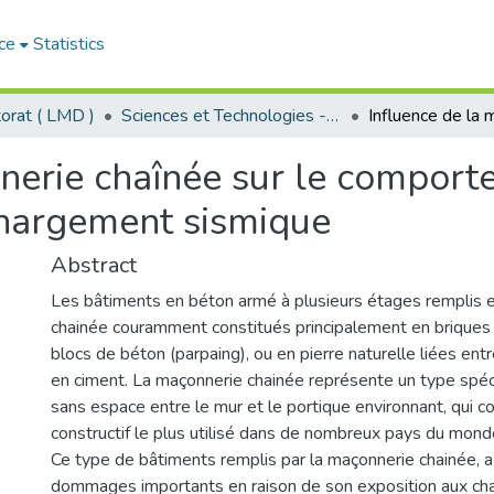
ce
Statistics
orat ( LMD )
Sciences et Technologies - العلوم و التكنولوجيا
nnerie chaînée sur le compor
hargement sismique
Abstract
Les bâtiments en béton armé à plusieurs étages remplis 
chainée couramment constitués principalement en briques e
blocs de béton (parpaing), ou en pierre naturelle liées entr
en ciment. La maçonnerie chainée représente un type spéc
sans espace entre le mur et le portique environnant, qui c
constructif le plus utilisé dans de nombreux pays du monde,
Ce type de bâtiments remplis par la maçonnerie chainée, a 
dommages importants en raison de son exposition aux ch