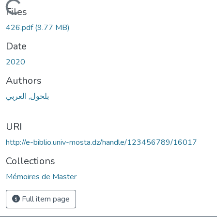
Loading...
Files
426.pdf
(9.77 MB)
Date
2020
Authors
بلحول, العربي
URI
http://e-biblio.univ-mosta.dz/handle/123456789/16017
Collections
Mémoires de Master
Full item page