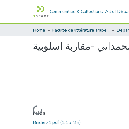
Communities & Collections
All of DSpa
Home
Faculté de littérature arabe et des arts
مداني -مقاربة اسلوبية
Loading...
Files
Binder71.pdf
(1.15 MB)