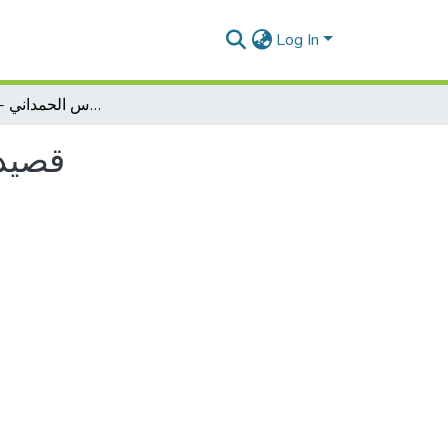
Log In
قصيدة أراك عصي الدمع لأبي فراس الحمداني -مقاربة اسلوبية
قصيدة