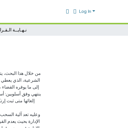
Log In
نـهـايــة الـقـرا
من خلال هذا البحث، يتض
الشرعية، الذي يعطي ص
إلى ما يوفره القضاء م
ينتهي وفق أسلوبين: أس
إلغائها متى ثبت إر
وعليه تعد آلية السحب ا
الإدارة بحيث يعدم الق