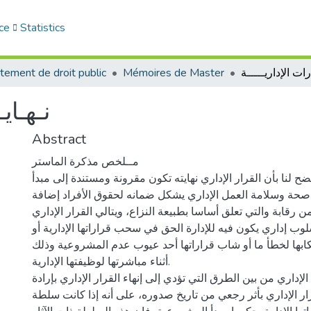
ce
Statistics
رات الإداريـــــة
Mémoires de Master
tement de droit public
نـهـايـ
Abstract
مــلخص مذكرة الماستر
ح لنا بأن القرار الإداري نهايته تكون مقرونة ومستندة إلى مبدأ
حة وسلامة العمل الإداري يشكل ضمانه لحقوق الأفراد إضافة
ن رقابة والتي تعلق أساسا بطبيعة النزاع، ويتالي القرار الإداري
لوب إداري يكون فيه للإدارة الحق في سحب قراراتها الإدارية أو
تكابها لخطأ ما أو شاب قراراتها أحد عيوب عدم المشروعية وذلك
أثناء مباشرتها لوظيفتها الإدارية.
لإداري من بين الطرق التي تؤدي إلى إنهاء القرار الإداري بإرادة
رار الإداري بأثر رجعي من تاريخ صدوره، على أنه إذا كانت سلطة