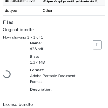
dc.title.alternative
إذاعة مستغانم حصة توجهات نموذجا
dc.type
Other
Files
Original bundle
Now showing
1 - 1 of 1
Name:
d28.pdf
Size:
1.37 MB
Loading...
Format:
Adobe Portable Document
Format
Description:
License bundle