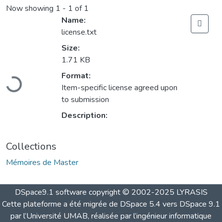
Now showing
1 - 1 of 1
Name:
license.txt
Size:
1.71 KB
Loading...
Format:
Item-specific license agreed upon
to submission
Description:
Collections
Mémoires de Master
DSpace9.1 software copyright © 2002-2025 LYRASIS
Cette plateforme a été migrée de DSpace 5.4 vers DSpace 9.1
par l’Université UMAB, réalisée par l’ingénieur informatique