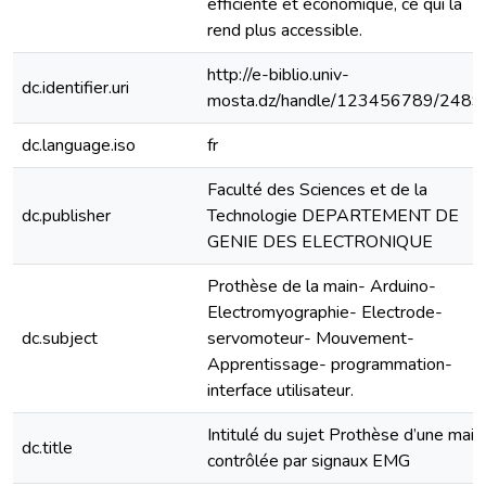
efficiente et économique, ce qui la
rend plus accessible.
http://e-biblio.univ-
dc.identifier.uri
mosta.dz/handle/123456789/2489
dc.language.iso
fr
Faculté des Sciences et de la
dc.publisher
Technologie DEPARTEMENT DE
GENIE DES ELECTRONIQUE
Prothèse de la main- Arduino-
Electromyographie- Electrode-
dc.subject
servomoteur- Mouvement-
Apprentissage- programmation-
interface utilisateur.
Intitulé du sujet Prothèse d’une main
dc.title
contrôlée par signaux EMG