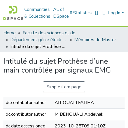
Communities
All of
Statistics
Log In
& Collections
DSpace
Home
Faculté des sciences et de la technologie
Département génie électrique
Mémoires de Master
Intitulé du sujet Prothèse d’une main contrôlée par signaux EMG
Intitulé du sujet Prothèse d’une
main contrôlée par signaux EMG
Simple item page
dc.contributor.author
AIT OUALI FATIHA
dc.contributor.author
M BENOUALI Abdelhak
dc.date.accessioned
2023-10-25T09:01:10Z