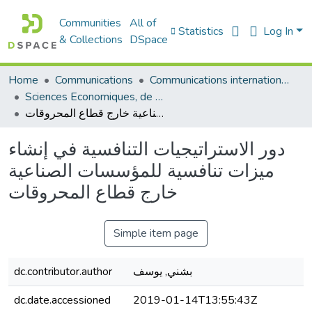
Communities
All of
Statistics
Log In
& Collections
DSpace
Home
Communications
Communications internationales (مداخلات دولية)
Sciences Economiques, de Gestion et Commerciales - العلوم الإقتصادية و التجارية و علوم التسيير
دور الاستراتيجيات التنافسية في إنشاء ميزات تنافسية للمؤسسات الصناعية خارج قطاع المحروقات
دور الاستراتيجيات التنافسية في إنشاء
ميزات تنافسية للمؤسسات الصناعية
خارج قطاع المحروقات
Simple item page
dc.contributor.author
بشني, يوسف
dc.date.accessioned
2019-01-14T13:55:43Z