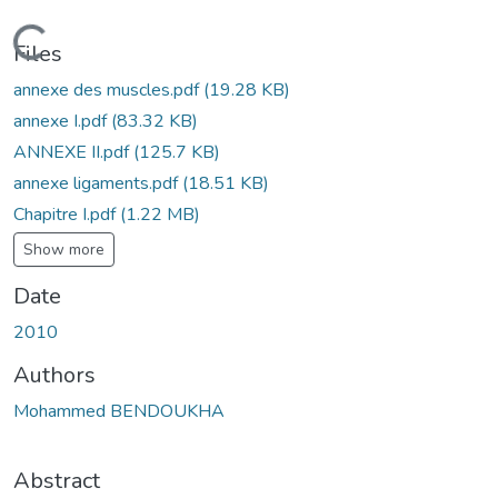
Loading...
Files
annexe des muscles.pdf
(19.28 KB)
annexe I.pdf
(83.32 KB)
ANNEXE II.pdf
(125.7 KB)
annexe ligaments.pdf
(18.51 KB)
Chapitre I.pdf
(1.22 MB)
Show more
Date
2010
Authors
Mohammed BENDOUKHA
Abstract