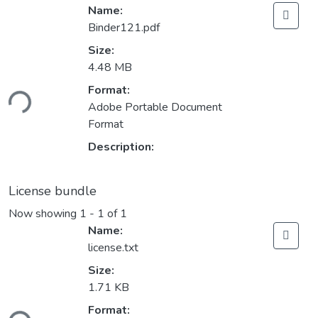
Name:
Binder121.pdf
Size:
4.48 MB
Format:
ding...
Adobe Portable Document
Format
Description:
License bundle
Now showing
1 - 1 of 1
Name:
license.txt
Size:
1.71 KB
Format: