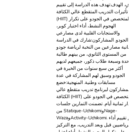
افٍ. الهدف:تهدف هذه الدراسة إلى تقييم
تأثيرات التدريب المتقطع عالي الكثافة
(HIIT) المتخصص في الجودو على تكرار
الهجوم النشط، أداء اختبار كوبر،
والاستجابات القلبية لدى مصارعي
الجودو. المشاركون:شارك في الدراسة
ثمانية مصارعين من النخبة لرياضة جودو
من المستوى الثانوي، من بينهم طالبة
احدة وسبعة طلاب ذكور، جميعهم لديهم
أكثر من سبع سنوات من الخبرة في
الجودو وسبق لهم المشاركة في عدة
مسابقات وطنية. المنهجية:خضع
المشاركون لبرنامج تدريب متقطع عالي
الكثافة (HIIT) متخصص في الجودو على
دار ثمانية أيام. تضمنت التمارين جلسات
من Statique-UchikomiوNage-
WazaوActivity-Uchikomi. تم تقييم أداء
الرياضيين قبل وبعد التدريب، مع التركيز