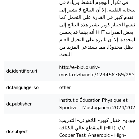
في تكرار الهجوم النشط وزيادة في
استجابة القلبية، إلا أن النتائج لا تشير إلى
تقدم كبير في القدرة على التحمل كما
يقيسها اختبار كوبر. تشير هذه النتائج إلى
أنه بينما قد يحسن HIIT بعض القدرات
المحددة، إلا أن تأثيره على التحمل العام
يظل محدودًا، مما يستدعي المزيد من
البحث.
http://e-biblio.univ-
dc.identifier.uri
mosta.dz/handle/123456789/2935
dc.language.iso
other
Institut d'Éducation Physique et
dc.publisher
Sportive - Mostaganem 2024/2025
:الجودو- اختبار كوبر- اللاهوائي- التدريب
المتقطع عالي الكثافة (HIIT). // //
dc.subject
Cooper Test, Anaerobic - High-