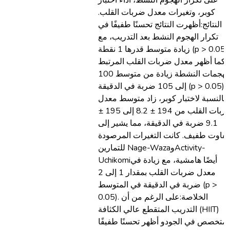
على تكرار الهجوم النشط، أداء اختبار
كوبر، وتغيرات معدل ضربات القلب.
النتائج:أظهرت النتائج تحسنًا طفيفًا في
تكرار الهجوم النشط بعد التدريب، مع
زيادة متوسط قدرها 1 نقطة (p > 0.05).
كما أظهر معدل ضربات القلب المرتبط
بالهجمات النشطة زيادة من متوسط 100
إلى 105 ضربة في الدقيقة (p > 0.05).
بالنسبة لاختبار كوبر، زاد متوسط معدل
ضربات القلب من 194 ± 8.2 إلى 195 ±
9.1 ضربة في الدقيقة، مما يشير إلى
تفاوت طفيف. كانت التغيرات المرصودة
للتمارين Nage-WazaوActivity-
Uchikomiأيضًا هامشية، مع زيادة في
معدل ضربات القلب بمقدار 1 إلى 2
ضربة في الدقيقة في المتوسط (p >
0.05). الخلاصة:على الرغم من أن
التدريب المتقطع عالي الكثافة (HIIT)
لمتخصص في الجودو أظهر تحسنًا طفيفًا