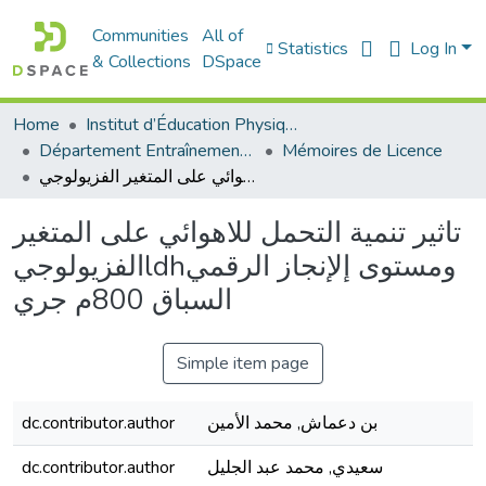
Communities
All of
Statistics
Log In
& Collections
DSpace
Home
Institut d’Éducation Physique et Sportive
Département Entraînement Sportif (ES)
Mémoires de Licence
تاثير تنمية التحمل للاهوائي على المتغير الفزيولوجيldhومستوى إلإنجاز الرقمي السباق 800م جري
تاثير تنمية التحمل للاهوائي على المتغير
الفزيولوجيldhومستوى إلإنجاز الرقمي
السباق 800م جري
Simple item page
dc.contributor.author
بن دعماش, محمد الأمين
dc.contributor.author
سعيدي, محمد عبد الجليل