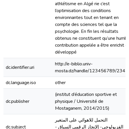
athlétisme en Algé rie c’est
l’optimisation des conditions
environnantes tout en tenant en
compte des sciences tel que la
psychologie. En fin les résultats
obtenus ne constituent qu’une humbl
contribution appelée a être enrichit e
développé
http://e-biblio.univ-
dc.identifier.uri
mosta.dz/handle/123456789/2348
dc.language.iso
other
(institut d’éducation sportive et
dc.publisher
physique / Université de
Mostaganem, 2014/2015)
التحمل للاهوائي على المتغير
dc.subject
الفزيولوجي- إلإنجاز الرقمي السباق -