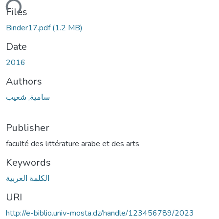
ading...
Files
Binder17.pdf
(1.2 MB)
Date
2016
Authors
سامية, شعيب
Publisher
faculté des littérature arabe et des arts
Keywords
الكلمة العربية
URI
http://e-biblio.univ-mosta.dz/handle/123456789/2023