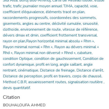
Sidi Aisa, Bordj Bou-Arréridj, Carte de Réseau routier, étude
trafic, trafic journalier moyen annuel TJMA, capacité, voie,
coefficient d’équivalence, éléments tracé en plan,
raccordements progressifs, coordonnées des sommets,
gisements, angles au centre, déclivité cumulée, sinuosité,
clothoïde, environnement de route, vitesse de référence,
dévers dmax et dmin, coefficient frottement transversal,
rayon en plan,Rayon horizontal minimal absolu « Rhm »,
Rayon minimal normal « Rhn », Rayon au dévers minimal «
Rhd », Rayon minimal non déversé « Rhnd », cubature,
condition Optique, condition de gauchissement, Condition de
confort dynamique, profil en long, angle saillant, angle
rentrant, cinématique, Distance de freinage, Distance d’arrêt,
Distance de perception, profil en travers, corps de chaussé,
Method C.B.R, assainissement routes, signalisation routière ,
devis quantitatif.
Citation
BOUHALOUFA AHMED