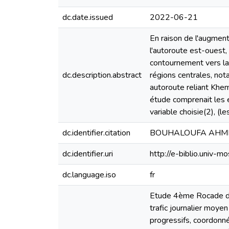
dc.date.issued
2022-06-21
En raison de l'augment
l'autoroute est-ouest,
contournement vers la 
dc.description.abstract
régions centrales, not
autoroute reliant Khe
étude comprenait les é
variable choisie(2), (l
dc.identifier.citation
BOUHALOUFA AHM
dc.identifier.uri
http://e-biblio.univ
dc.language.iso
fr
Etude 4ème Rocade d’Al
trafic journalier moye
progressifs, coordonn