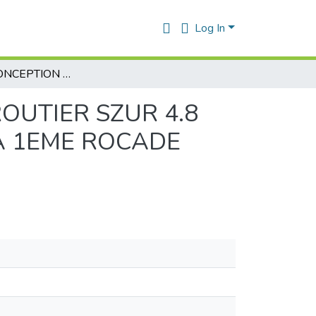
Log In
ETUDE ET CONCEPTION D'UN TRONCON AUTOROUTIER SZUR 4.8 KM DU PK 17+300 AU PK22+100 DU LOT 1 DE LA 1EME ROCADE D'ALGER KHEMIS MILIANA+BERROUAGHIA
OUTIER SZUR 4.8
LA 1EME ROCADE