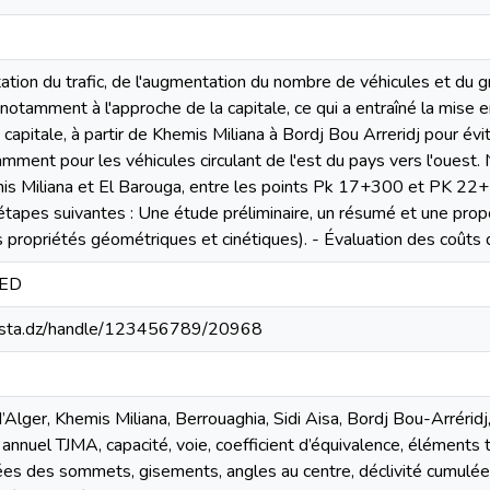
ation du trafic, de l'augmentation du nombre de véhicules et du 
 notamment à l'approche de la capitale, ce qui a entraîné la mise
capitale, à partir de Khemis Miliana à Bordj Bou Arreridj pour év
amment pour les véhicules circulant de l'est du pays vers l'ouest
mis Miliana et El Barouga, entre les points Pk 17+300 et PK 22+
tapes suivantes : Une étude préliminaire, un résumé et une propos
es propriétés géométriques et cinétiques). - Évaluation des coûts 
ED
-mosta.dz/handle/123456789/20968
ger, Khemis Miliana, Berrouaghia, Sidi Aisa, Bordj Bou-Arréridj, 
n annuel TJMA, capacité, voie, coefficient d’équivalence, éléments
ées des sommets, gisements, angles au centre, déclivité cumulée,