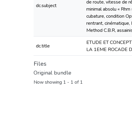
de route, vitesse de r
dc.subject
minimal absolu « Rhm 
cubature, condition Op
rentrant, cinématique, 
Method C.B.R, assainiss
ETUDE ET CONCEPT
dc.title
LA 1EME ROCADE D
Files
Original bundle
Now showing
1 - 1 of 1