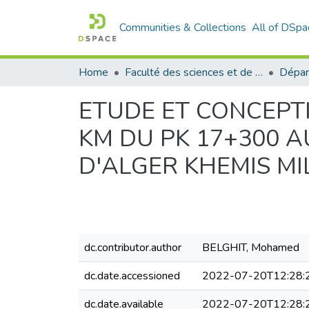
Communities & Collections
All of DSpa
Home
Faculté des sciences et de la technologie
ETUDE ET CONCEPT
KM DU PK 17+300 A
D'ALGER KHEMIS M
dc.contributor.author
BELGHIT, Mohamed
dc.date.accessioned
2022-07-20T12:28:
dc.date.available
2022-07-20T12:28: