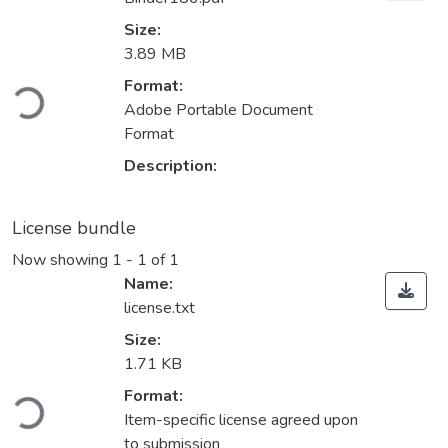
Size:
3.89 MB
ding...
Format:
Adobe Portable Document
Format
Description:
License bundle
Now showing
1 - 1 of 1
Name:
license.txt
Size:
1.71 KB
ding...
Format:
Item-specific license agreed upon
to submission