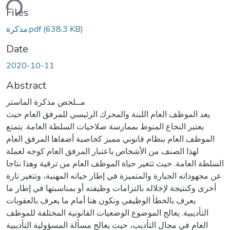
ding...
Files
(638.3 KB)
مذكرة.pdf
Date
2020-10-11
Abstract
مــلخص مذكرة الماستر
يعد الموظف العام اللبنة والمحرك الرئيسي للمرفق العام حيث
يعتبر النخاع المنوط بممارسة صلاحيات السلطة العامة. يتمتع
الموظف العام بنظام قانوني مميز كخاصية أضفاها المرفق العام
لهذا الصنف من الأشخاص باعتبار المرفق العام كوجه لعملة
السلطة العامة. حيث تتغير حياة الموظف العام من ترقية وهذا نتاجا
عن مجهوداته الجبارة والمتميزة في إطار حياته المهنية، وتتغير تارة
أخرى وكنتيجة لإخلاله بالتزامات وظيفته أو بمناسبتها في إطار ما
يعرف بالخطأ الوظيفي ونكون هنا أمام ما يعرف بالعقوبات
التأديبية. يعالج الموضوع الوضعيات القانونية المختلفة للموظف
العام في مجال التأديب، حيث يعالج مسألة المسؤولية التأديبية