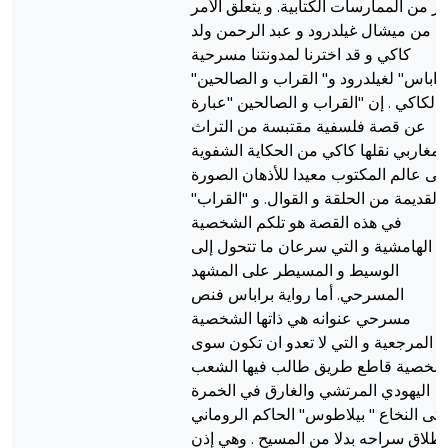
ير من الممارسات الكتابية. و يتعلق الأمر
ل من ميشال غيلدرود و عبد الرحمن ولد
كاكي و قد اخترنا لمدونتنا مسرحية
"اراباس" لغيلدرود و" القراب و الصالحين
لكاكي . إن "القراب و الصالحين "عبارة
عن قصة فلسفية مقتبسة من التراث
لمغاربي نقلها كاكي من الحكاية الشفوية
الى عالم المكتوب معيدا للأذهان الصورة
القديمة من الحلقة و القوال. و "القراب"
في هذه القصة هو تلكم الشخصية
الهامشية و التي سرعان ما تتحول إلى
الوسيط و المسيطر على المشهد
المسرحي. أما رواية براباس فنص
مسرحي عنوانه هي ذاتها الشخصية
المرجعية و التي لا تعدو ان تكون سوى
شخصية قاطع طريق طالب فيها الشعب
اليهودي المرتشي والغارق في الخمرة
تى النخاع " بيلاطوس" الحاكم الروماني
إطلاق سراحه بدلا من المسيح . وهي إذن