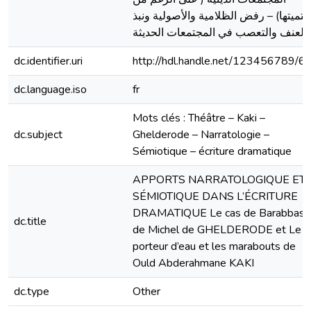
حتميتها) – رفض الظلامية والأصولية ونبذ
العنف والتعصب في المجتمعات الحديثة.
dc.identifier.uri
http://hdl.handle.net/123456789/6
dc.language.iso
fr
Mots clés : Théâtre – Kaki –
dc.subject
Ghelderode – Narratologie –
Sémiotique – écriture dramatique
APPORTS NARRATOLOGIQUE ET
SÉMIOTIQUE DANS L’ÉCRITURE
DRAMATIQUE Le cas de Barabbas
dc.title
de Michel de GHELDERODE et Le
porteur d’eau et les marabouts de
Ould Abderahmane KAKI
dc.type
Other