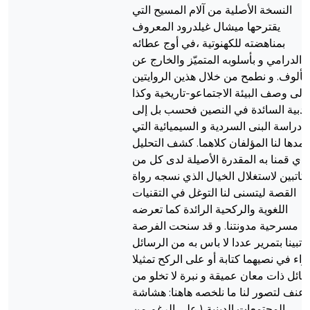
النسخة الأصلية من آلام المسيح التي
يقترحها ميشال غيلدرود المعروف
بمناهضته للكهنوتية ،في أوج عطائه
الدرامي و بأسلوبه المتميّز والخارج عن
مألوف. و نطمح من خلال هذين الروايتين
ا إلى وصف البيئة الاجتماعو-تاريخية وكذا
لأدبية السائدة في النصين فحسب بل إلى
دراسة البنى السردية و السيميائية التي
أمدها لنا المؤلفان كلاهما. كشف التحليل
لذي قمنا به المقدرة الأصيلة لدى كل من
لكاتبين لاستغلال الخيال الذي نسجه رواة
القصة ليتسنى لنا التوغل في التقنيات
اللغوية والركحية الرائدة كما تعرضه
مسرحية مدونتنا. و قد سنحت الفرصة
اتبينا بتمرير عددا لا باس به من الرسائل
اء في نصيهما كتابة أو على الركح تمثيلا
ائل ذات معان عميقة و نبرة لا تخلو من
عنف لتصور لنا ما نلخصه هاهنا: هشاشة
المجتمعات الدينية ( على الرغم من