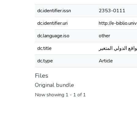
dc.identifier.issn
2353-0111
dc.identifier.uri
http://e-biblio.
dc.language.iso
other
dc.title
قع الدولي المتغير
dc.type
Article
Files
Original bundle
Now showing
1 - 1 of 1