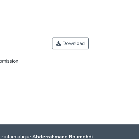
Download
ubmission
ur informatique
Abderrahmane Boumehdi
.