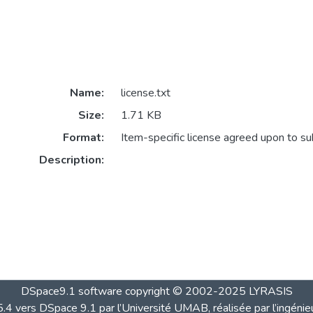
Name:
license.txt
Size:
1.71 KB
Format:
Item-specific license agreed upon to s
Description:
DSpace9.1 software copyright © 2002-2025 LYRASIS
4 vers DSpace 9.1 par l’Université UMAB, réalisée par l’ingénie