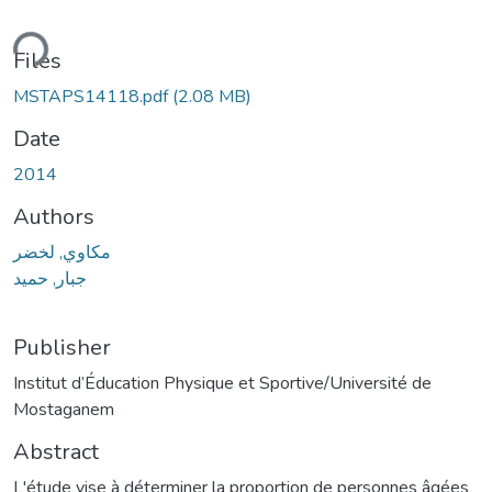
ding...
Files
MSTAPS14118.pdf
(2.08 MB)
Date
2014
Authors
مكاوي, لخضر
جبار, حميد
Publisher
Institut d’Éducation Physique et Sportive/Université de
Mostaganem
Abstract
L'étude vise à déterminer la proportion de personnes âgées