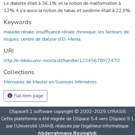
Le diabète était à 36,1%, et la notion de malformation à
12%. Il y’a aussi la notion de tabac et oedème était à 22,9%.
Keywords
maladie rénale, insuffisance rénale chronique, les facteurs de
risques, centre de dialyse d’El-Menia.
URI
http://e-biblio.univ-mosta.dz/handle/123456789/2470
Collections
Mémoires de Master en Sciences Infirmières
Full item page
DSpace9.1 software copyright © 2002-2025 LYRASIS
Cette plateforme a été migrée de DSpace 5.4 vers DSpace 9.1
par l’Université UMAB, réalisée par l’ingénieur informatique
Abderrahmane Boumehdi
.