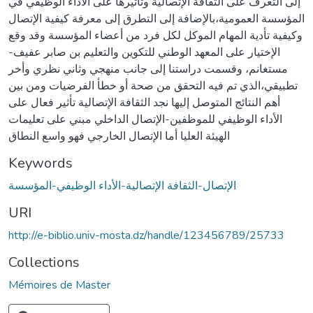
إلى التعرف على الثقافة الإتصالية وتأثيرها على الأداء الوظيفي في
المؤسسة العمومية،بالإضافة إلى التطرق إلى معرفة كيفية الإتصال
وكيفية تأدية المهام الموكل لكل فرد من أعضاء المؤسسة وقد وقع
الإختيار على المعهد الوطني للتكوين والتعليم بن صابر عفيف-
مستغانم، وقسمت دراستنا إلى جانب منهجي وثاني نظري وأخر
تطبيقي،الذي تم فيه التحقق من صحة أو خطأ الفرضيات ومن بين
أهم النتائج المتوصل إليها نجد الثقافة الإتصالية تأثير فعال على
الأداء الوظيفي للموظفين-الإتصال الداخلي مبني على تعليمات
الهيئة العليا أما الإتصال الخارجي فهو واسع النطاق
Keywords
الإتصال-الثقافة الإتصالية-الأداء الوظيفي-المؤسسة
URI
http://e-biblio.univ-mosta.dz/handle/123456789/25733
Collections
Mémoires de Master