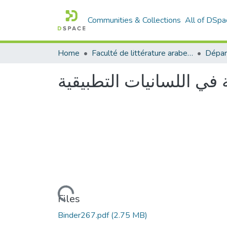
Communities & Collections
All of DSpa
Home
Faculté de littérature arabe et des arts
في اللسانيات التطبيقية
Loading...
Files
Binder267.pdf
(2.75 MB)