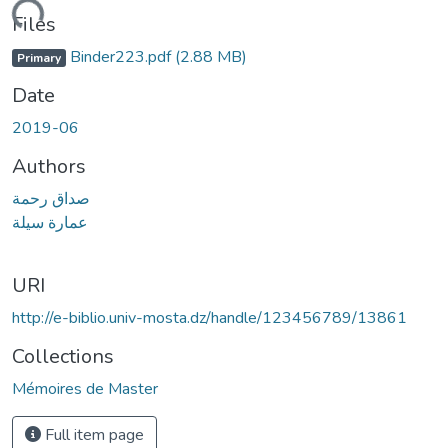
Loading...
Files
Binder223.pdf
(2.88 MB)
Primary
Date
2019-06
Authors
صداق رحمة
عمارة سيلة
URI
http://e-biblio.univ-mosta.dz/handle/123456789/13861
Collections
Mémoires de Master
Full item page