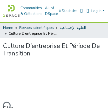
Communities
All of
Statistics
Log In
& Collections
DSpace
Home
Revues scientifiques
العلوم الإجتماعية
Culture D’entreprise Et Période De Transition
Culture D’entreprise Et Période De
Transition
ding...