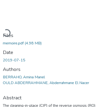
Loading...
Files
memoire.pdf
(4.98 MB)
Date
2019-07-15
Authors
BERRAHO, Amina Manel
OULD ABDERRAHMANE, Abderrahmane El Nacer
Abstract
The cleaning-in-place (CIP) of the reverse osmosis (RO)