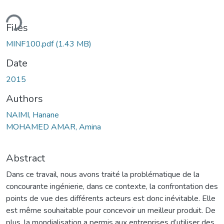
ding...
Files
MINF100.pdf
(1.43 MB)
Date
2015
Authors
NAIMI, Hanane
MOHAMED AMAR, Amina
Abstract
Dans ce travail, nous avons traité la problématique de la
concourante ingénierie, dans ce contexte, la confrontation des
points de vue des différents acteurs est donc inévitable. Elle
est même souhaitable pour concevoir un meilleur produit. De
plus, la mondialisation a permis aux entreprises d’utiliser des