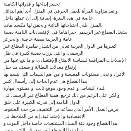
تحفيز إبداعها و قدراتها الكامنة.
و تعد مزاولة المرأة للعمل الحرفي في المنزل أحد أهم البدائل
خاصة في هذه الفترة، إضافة إلى أن عملها داخل
المنزل يلبي احتياجاتها الذاتية و يحقق لها مكسبا ماديا.
يشغل القطاع غير الرسمي حيزا هاما في الإقتصاديات النامية بصفة
عامة و العربية بصفة خاصة، والجزائر
كغيرها من الدول العربية تعاني من انتشار ظاهرة القطاع غير
الرسمي، و التي برزت بصفة كبيرة في ظل
الإصلاحات المرافقة لسياسة الانفتاح اإلإقتصادي، و ما نتج عنها من
إرتفاع معدلات البطالة و ضعف مداخيل
الأفراد و تدني مستويات المعيشة و من اهم السمات التي يتسم بها
هذا القطاع هي عدم الحاجة إلى رأسمال كبير
لبدء النشاط، و عدم وجود موقع ثابت أو مستوى مهارة.
و لكن على الرغم من ذلك ترجع أهمية القطاع غير الرسمي في
الدول النامية إلى قدرته الكبيرة على خلق
فرص العمل، الأمر الذي يساعد في التخفيف من حدة الضغوط
الإقتصادية و الإجتماعية، إنه من الملاحظ في
هذا القطاع وجود فئة النساء المشتغلات خاصة داخل البيوت و
مزاولتها للأنشطة الحرفية، لأن الكثير منهن