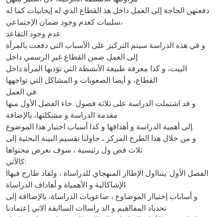
دفعتهن الحاجة إلى العمل داخل هذ القطاع الذي له إيجابيات كما له
سلبيات كعدم وجود ضمان الإجتماعي،
عدم وجود التقاعد.
و في هذه الدراسة سيتم التركيز على الأسباب التي دفعت بالمرأة
إلى العمل ضمن القطاع غير الرسمي داخل
البيت، و كذا معرفة طبيعة الأنشطة التي تؤديها المرأة داخل
القطاع، و أيضا الصعوبات و المشاكل التي تواجهها
في العمل.
و قد اشتملت الدراسة على ثلاثة فصول: جاء الفصل الأول منها
مقدمة الدراسة و مشكلتها، بالإضافة
إلى أهمية الدراسة و أهدافها و كذا أسباب اختيار هذا الموضوع.
و من خلال هذا الطرح المركز ، حاولنا تقسيم البينة البحثية إلى
ثلاث فص ول رئيسية ، سوف نعرض محتواها
كالآتي:
الفصل الأول :يتنااول الإطاار المنهجاي للدراساة ، ولقاد طارح فيهاا
الإشاكالية و الأهمياة و أهاداف الدراساة
و أساباب إختياار الموضاوع ، صاعوبات الدراساة، بالإضاافة إلى
تحدياد المفااهيم و الد راساات الساابقة الاتي إعتمادنا