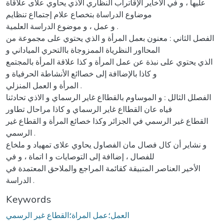
عليها ، و في الأخاير الإقاتراب النظاري الاذي يحاوي علاى علاقاة
موضاوع الدراساة بتخصاع علام إجتمااع تنظايم
و عمل ، و موضوع الدراسة العلمية .
الفصل الثاني : معنون بعمل المرأة و الذي يحتوي على مجموعة من
المحااور النظرياة الممزوجاة باالتحري المياداني و
الذي يحتوي على نبذة عن عمل المرأة و كذا علاقة المرأة بالمجتمع
و كاذا بالإضاافة إلى خصاائع الأنشاطة الحرفياة و
المرأة و العمل المنزلي .
الفصلل الثالل : و الموساوم بالقطااع غاير الرسماي و الاذي تحادثنا
فياه عان القطااع غاير الرسماي و كاذا مراحال تطاور
القطاع غير الرسمي في الجزائر وكذا خصائع المرأة و القطاع غير
الرسمي .
و نشاير أن كال فصال مان الفصاول يحاوي علاى تمهياد و ملخاع
للفصال ، إضاافة إلى التوصايات و ا اتماة ، و في
الأخير العناصر المتبيقة كقائمة المراجع والملاحق المعتمدة في
الدراسة .
Keywords
العمل؛عمل المراة؛القطاع غير الرسمي