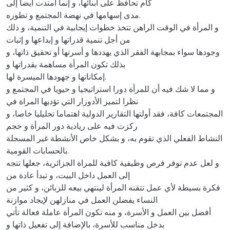
كأم تحافظ على أبنائها، و إنما امتدت أيضا إلى
مدى إسهامها في نهضة المجتمع و تطوره.
و المرأة في الوقت الراهن تتخذ خطوات إيجابية في التنمية، و ذلك
من أجل تنمية قدراتها و إبداعها و إثبات
وجودها سواء بمجابهة الفقر الذي يهددها و أسرتها أو تحقيق ذاتها، و
بذلك تكون المرأة مساهمة بقدراتها و
إمكاناتها و جهودها الميسرة لها.
و مما لا شك فيه أن للمرأة دورا استراتيجيا و حيويا في المجتمع و
نظرا لتميز الأدوزار التي تؤديها المراة في
المجتمعات كافة، فقد أولتها التقارير الدولية اهتماما تحليليا خاصا، و
ركزت فيه على ريادية دور المرأة و حجم
النشاط الفعلي الذي تقوم به، و بشكل خاص الأنشطة غير المسجلة
بالحسابات القومية.
و لعل عدم توفر فرص وظيفية كافية للمراة الجزائرية، جعلها تتجه
إلى العمل داخل البيت، و تبدأ عادة من
فكرة بسيطة لأي عمل تتقنه المرأة لينتهي بيعه للزبائن، و كثير من
النساء يفضلن العمل في منازلهن لإيجاد موازنة
أفضل بين العمل و الأسرة، و منه تكون المرأة عاملة فعالة تأتي
بدخل مناسب للأسرة، بالإضافة إلى تفعيل ذاتها و