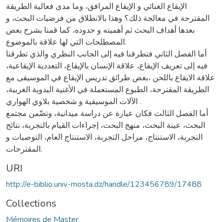
الإيقاع الغنائي و الإيقاع المرافق، وما مدى فعالية الطريقة
المقترحة في معالجة ذلك؟ وهذا بالانطلاق من فرضيات البحث، و
بعدها أهداف البحث ثم أهميته و حدوده، كما قمنا بشرح بعض
المصطلحات التي لها علاقة بالموضوع.
أما الفصل الثاني فتطرقنا فيه إلى الجانب النظري والذي تطرقنا
فيه إلى تعريف الإيقاع، علاقة الإنسان بالإيقاع، التعددية الإيقاعية،
علاقة الايقاع باللحن ،بعض طرائق تدريس الإيقاع في الموسيقى مع
الطريقة المقترحة، الطبوع المستعملة في الأغنية البدوية الغربية،
الآلات الموسيقية و شخصية بلاوي الهواري .
أما الفصل الثالث فكان عبارة عن دراسة ميدانية، وتضّمن مجتمع
البحث، عينة البحث، منهج البحث، إجراءات القيام بالتجربة، نتائج
التجربة، الاستنتاج، مراحل التجربة، الاستنتاج العام، التوصيات و
المقترحات.
URI
http://e-biblio.univ-mosta.dz/handle/123456789/17488
Collections
Mémoires de Master