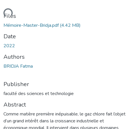
ding...
Files
Mémoire-Master-Bridja.pdf
(4.42 MB)
Date
2022
Authors
BRIDJA Fatma
Publisher
faculté des sciences et technologie
Abstract
Comme matière première inépuisable, le gaz chlore fait l’objet
d’un grand intérêt dans la croissance industrielle et
économique mondial. Il intervient dans plusieurs domaines