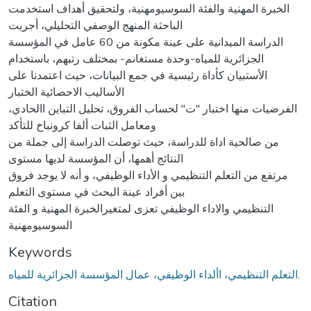
الخبرة المهنية والفئة السوسيومهنية، ولتحقيق أهداف استخدمت
الباحثة المنهج الوصفي التحليلي، أجريت
الدراسة الميدانية على عينة مكونة من 60 عامل في المؤسسة
الجزائرية للمياه-وحدة مستغانم- بمختلف رتبهم، باستخدام
الأستبيان كأداة رئيسية في جمع البيانات، حيث اعتمدنا على
الأساليب الاحصائية الختبار
الفرضيات منها اختبار "ت" لحساب الفروق، تحليل التباين االحادي،
ومعامل الثبات ألفا كرونباخ للتأكد
من صالحية اداة للدراسة، حيث توصلت الدراسة إلى جملة من
النتائج أهمها، أن المؤسسة لديها مستوى
مرتفع من التعلم التنظيمي و الأداء الوظيفي، و أنه لا يوجد فروق
بين أفراد عينة البحث في مستوى التعلم
التنظيمي والاداء الوظيفي تعزى لمتغيرالخبرة المهنية و الفئة
السوسيومهنية
Keywords
التعلم التنظيمي، األداء الوظيفي، عمال المؤسسة الجزائرية للمياه.
Citation