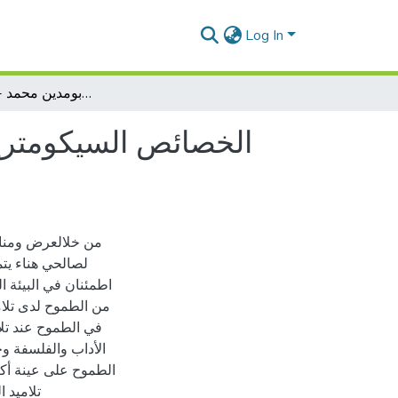
Log In
الخصائص السيكومترية لمقياس الطموح لدى عينة من تلاميذ السنة الثالثة ثانوي بثانوية بومدين محمد -حاسي ماماش
الخصائص السيكومترية 
من خلالعرض ومناقش
لصالحي هناء يتم
اطمئنان في البيئة ا
من الطموح لدى تلام
في الطموح عند تلا
الأداب والفلسفة وخ
الطموح على عينة أكب
تلاميد 