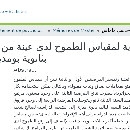
ce
Statistics
Département de psychologie
Mémoires de Master
لمقياس الطموح لدى عينة من تلام
بثانوية بوم
Abstract
ة وتفسير الفرضيتين الأولى والثانية تبين أن مقياس الطموح
تع بمعاملات صدق وثبات مقبولة، وبالتالي يمكن استخدامه بكل
لجزائرية،أسفرت نتائج الفرضية الثالثة على وجود مستوى مرتفع
يذ السنة الثالثة ثانوي،توصلت الفرضية الرابعة إلى وجود فروق
ميذ السنة الثالثة ثانوي تعزى إلى الشعبة الدراسية لصالح شعبة
لصت هذه الدراسة إلى أهم الإقتراحات التالية ى: تقنين مقياس
ر لجعله أكثر صلاحية ومصداقية،الإلتفاف إلى رفع الطموح لدى
الثانوية خاصة تلاميذ الشعب العلمية عن طريق البرامج الإرشادية