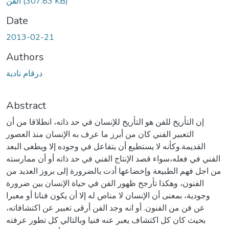
(307.83 KB)
الفن
Date
2013-02-21
Authors
درقام نادية
Abstract
إن التأريخ للفن هو التأريخ للإنسان في حد ذاته، انطلاقا من أن
التعبير الفني كان من أبرز ما عرف به الإنسان منذ العصور
القديمة.وكأنه لا يستطيع أن يتفاعل في وجوده إلا ويطغى البعد
الفني في فعله،سواء قصد الإنتاج الفني في حد ذاته أو أن ممارسته
من اجل فهم الطبيعة وإخضاعها أدت بالضرورة إلى بروز العديد من
الفنون، وهكذا تأرجح ظهور الفن في حياة الإنسان بين ضرورة
وجودية، بمعنى أن الإنسان لا مناص له إلا أن يكون فنانا أو معبرا
عن فن من الفنون. أو انه وجد الفن أرقى تعبير عن اكتشافاته،
بحيث كان كل اكتشاف يعبر عنه فنيا وبالتالي كل تطور عرفته