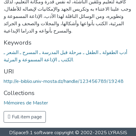
كافية لتعليم وتلقين الناشئة، له نفس قدرة ومكانة التعليم، لذلك
وجب علينا الاعتناء به وتكريس الجهد والإمكانيات لإيصاله للأطفال،
وتطويره، ومن الوسائل الناقلة لهذا الأدب، الإذاعة المسموعة و
المرئية، الكتب بأنواعها وأشكالها، والمجلات والصحف و الجرائد
والمسرح بأنواعه و الدراما الإبداعية.
Keywords
أدب الطفولة ـ الطفل ـ مرحلة قبل المدرسة ـ المسرح ـ الشعر ـ
الكتب ـ الإذاعة المسموعة و المرئية.
URI
http://e-biblio.univ-mosta.dz/handle/123456789/19248
Collections
Mémoires de Master
Full item page
DSpace9.1 software copyright © 2002-2025 LYRASIS