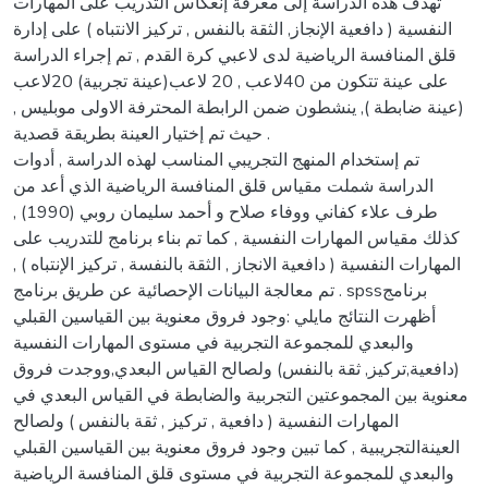
تهدف هذه الدراسة إلى معرفة إنعكاس التدريب على المهارات
النفسية ( دافعية الإنجاز, الثقة بالنفس , تركيز الانتباه ) على إدارة
قلق المنافسة الرياضية لدى لاعبي كرة القدم , تم إجراء الدراسة
على عينة تتكون من 40لاعب , 20 لاعب(عينة تجربية) 20لاعب
(عينة ضابطة ), ينشطون ضمن الرابطة المحترفة الاولى موبليس ,
حيث تم إختيار العينة بطريقة قصدية .
تم إستخدام المنهج التجريبي المناسب لهذه الدراسة , أدوات
الدراسة شملت مقياس قلق المنافسة الرياضية الذي أعد من
طرف علاء كفاني ووفاء صلاح و أحمد سليمان روبي (1990) ,
كذلك مقياس المهارات النفسية , كما تم بناء برنامج للتدريب على
المهارات النفسية ( دافعية الانجاز , الثقة بالنفسة , تركيز الإنتباه ) ,
تم معالجة البيانات الإحصائية عن طريق برنامج . spssبرنامج
أظهرت النتائج مايلي :وجود فروق معنوية بين القياسين القبلي
والبعدي للمجموعة التجربية في مستوى المهارات النفسية
(دافعية,تركيز, ثقة بالنفس) ولصالح القياس البعدي,ووجدت فروق
معنوية بين المجموعتين التجربية والضابطة في القياس البعدي في
المهارات النفسية ( دافعية , تركيز , ثقة بالنفس ) ولصالح
العينةالتجريبية , كما تبين وجود فروق معنوية بين القياسين القبلي
والبعدي للمجموعة التجربية في مستوى قلق المنافسة الرياضية