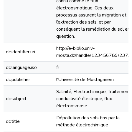
connu comme le flux
électroosmotique. Ces deux
processus assurent la migration et
l’extraction des sels, et par
conséquent la remédiation du sol en
question.
http://e-biblio.univ-
dc.identifier.uri
mosta.dz/handle/123456789/2373
dc.language.iso
fr
dc.publisher
l’Université de Mostaganem
Salinité, Electrochimique, Traitement,
dc.subject
conductivité électrique, flux
électroosmose
Dépollution des sols fins par la
dc.title
méthode électrochimique