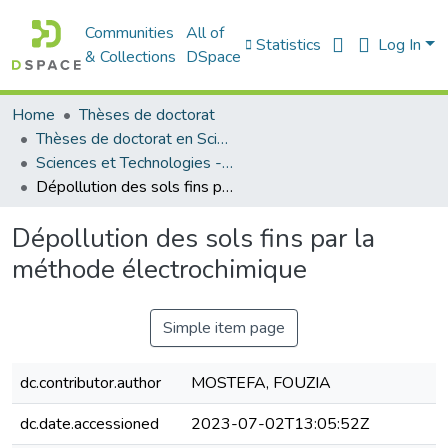
Communities
All of
Statistics
Log In
& Collections
DSpace
Home
Thèses de doctorat
Thèses de doctorat en Sciences
Sciences et Technologies - العلوم و التكنولوجيا
Dépollution des sols fins par la méthode électrochimique
Dépollution des sols fins par la
méthode électrochimique
Simple item page
dc.contributor.author
MOSTEFA, FOUZIA
dc.date.accessioned
2023-07-02T13:05:52Z