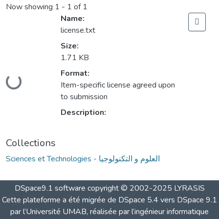
Now showing
1 - 1 of 1
Name:
license.txt
Size:
1.71 KB
Format:
Loading...
Item-specific license agreed upon
to submission
Description:
Collections
Sciences et Technologies - العلوم و التكنولوجيا
DSpace9.1 software copyright © 2002-2025 LYRASIS
Cette plateforme a été migrée de DSpace 5.4 vers DSpace 9.1
par l’Université UMAB, réalisée par l’ingénieur informatique