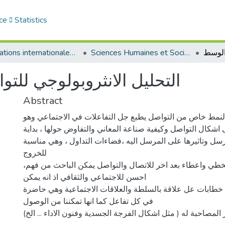
ce
Statistics
Sciences Humaines et Sociales - العلوم الإنسانية والاجتماعية
Publications internationales - منشورات دولية
التحليل الانثروبولوجي لل
Abstract
 لنمط خاص من التواصل يطبع جل التفاعلات في الاجتماعي وهو
اشكال التواصل وكيفية صناعة المعاني والتفاوض حولها ، بداية
رسل وتاثيرها على المرسل اليه ،فضاءات التداول ، وهي مناسبة
للخروج
،من النمط الهندس الخطي واعطاء بعد اخر للاتصال والتواصل يمكن الباحث من فهم
احسن للاجتماعي والثقافي اذ انه يمكن
ة خطابات عل علاقة بالسلطة والعلاقات الاجتماعية وهي حاضرة
في كل تفاعل كما انها تمكننا من الوصول
 المصاحبة له ( مثل اشكال الفرجة الجسدية وفنون الاداء ... الخ