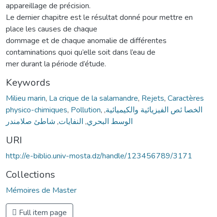
appareillage de précision.
Le dernier chapitre est le résultat donné pour mettre en
place les causes de chaque
dommage et de chaque anomalie de différentes
contaminations quoi qu’elle soit dans l’eau de
mer durant la période d’étude.
Keywords
Milieu marin
,
La crique de la salamandre
,
Rejets
,
Caractères
physico-chimiques
,
Pollution
,
,
الخصا ئص الفیزیائیة والكیمیائیة
شاطئ صلامندر
,
النفایات
,
الوسط البحري
URI
http://e-biblio.univ-mosta.dz/handle/123456789/3171
Collections
Mémoires de Master
Full item page