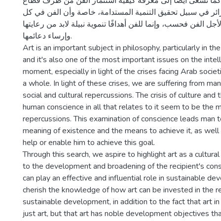
 كما نسعى أيضًا إلى معرفة كيفية استثمار الفن من طرف قطاع
زائر في سبيل تحقيق التنمية المستدامة، خاصة وأن الفن في كل
أجل الفن فحسب، وإنما للفن أهدافًا تنموية نبيلة لابد من رعايتها
وإرساء دعائمها.
Art is an important subject in philosophy, particularly in the
and it's also one of the most important issues on the intel
moment, especially in light of the crises facing Arab socie
a whole. In light of these crises, we are suffering from man
social and cultural repercussions. The crisis of culture and 
human conscience in all that relates to it seem to be the 
repercussions. This examination of conscience leads man to
meaning of existence and the means to achieve it, as well 
help or enable him to achieve this goal.
Through this search, we aspire to highlight art as a cultural
to the development and broadening of the recipient's cons
can play an effective and influential role in sustainable 
cherish the knowledge of how art can be invested in the re
sustainable development, in addition to the fact that art in 
just art, but that art has noble development objectives th