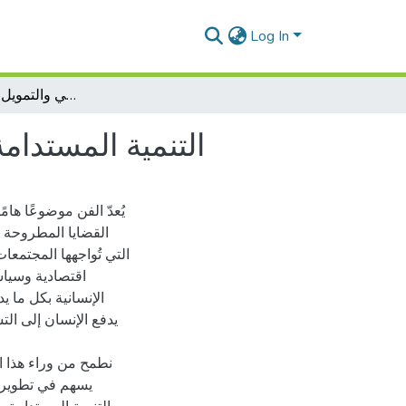
Log In
- التنمية المستدامة في قطاع الفنون والثقافة في والتمويل - دراسة تحليلية
التنمية المستدامة
يُعدّ الفن موضوعًا ها
القضايا المطروحة 
التي تُواجهها المجتمعا
اقتصادية وسياسي
الإنسانية بكل ما 
يدفع الإنسان إلى ال
نطمح من وراء هذا ا،
يسهم في تطوير و