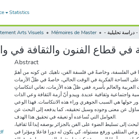
ce
Statistics
tement Arts Visuels
Mémoires de Master
 في قطاع الفنون والثقافة في والت
Abstract
مًا في الفلسفة، وخاصةً في فلسفة الفن، ناهيك عن كونه من أهمّ
على الساحة الفكرية في الوقت الحالي، خاصةً في ظلّ الأزمات
ت العربية والعالم بأسره. ففي ظلّ هذه الأزمات، نعاني انتكاساتٍ
ة واجتماعية وثقافية عديدة. ويبدو أنّ أزمة الثقافة وعي الذات
يدور حولها هي السبب الجوهري وراء هذه الانتكاسات. فهذا الوعي
تساؤل عن معنى وجوده وسبل تحقيقه، كما يدفعه إلى البحث عن
العوامل التي تُساعده أو تعيقه في تحقيق هذا الهدف.
لبحث إلى تسليط الضوء على الفن بالجزائر بوصفه إبداعًا ثقافيا
.pdf
عي المتلقي ورفع مستواه، كي يكون له دورا فاعلا ومؤثرا في