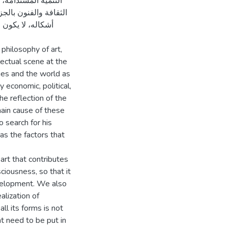
التنمية المستدامة،
الثقافة والفنون بالج
أشكاله، لا يكون ل
 philosophy of art,
lectual scene at the
ties and the world as
y economic, political,
the reflection of the
main cause of these
 search for his
as the factors that
 art that contributes
ciousness, so that it
development. We also
alization of
all its forms is not
at need to be put in