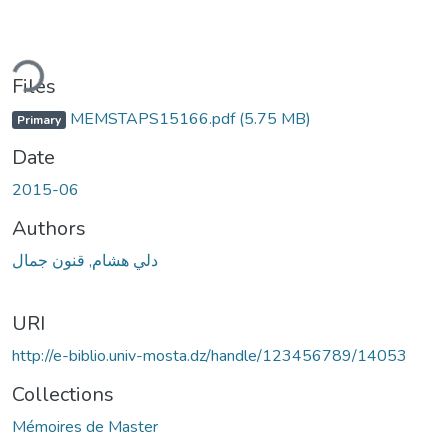
ding...
Files
MEMSTAPS15166.pdf
(5.75 MB)
Primary
Date
2015-06
Authors
دلي هشام, قنون جمال
URI
http://e-biblio.univ-mosta.dz/handle/123456789/14053
Collections
Mémoires de Master