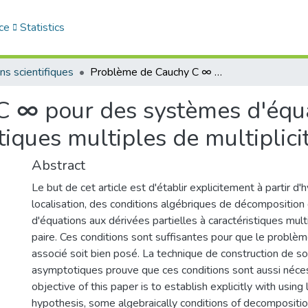
ce
Statistics
ns scientifiques
Problème de Cauchy C ∞ pour des systèmes d'équations aux dérivées partielles à caractéristiques multiples de multiplicité paire
 ∞ pour des systèmes d'équa
stiques multiples de multiplici
Abstract
Le but de cet article est d'établir explicitement à partir 
localisation, des conditions algébriques de décompositio
d'équations aux dérivées partielles à caractéristiques multi
paire. Ces conditions sont suffisantes pour que le probl
associé soit bien posé. La technique de construction de so
asymptotiques prouve que ces conditions sont aussi néce
objective of this paper is to establish explicitly with using 
hypothesis, some algebraically conditions of decompositio