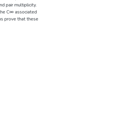
d pair multiplicity.
 the C∞ associated
ns prove that these