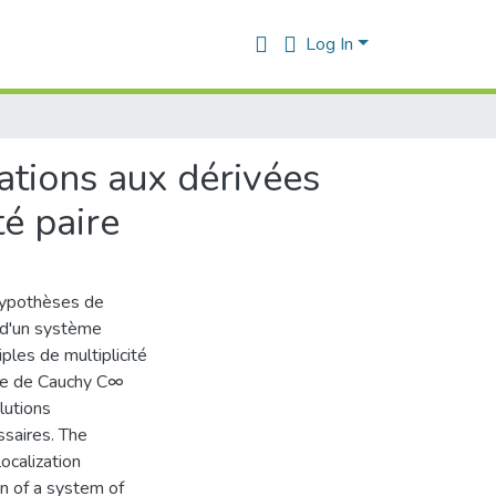
Log In
tions aux dérivées
té paire
d'hypothèses de
n d'un système
ples de multiplicité
ème de Cauchy C∞
lutions
ssaires. The
localization
n of a system of