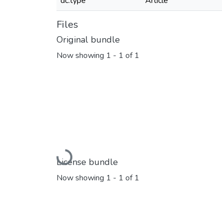
dc.type
Article
Files
Original bundle
Now showing
1 - 1 of 1
Loading...
License bundle
Now showing
1 - 1 of 1