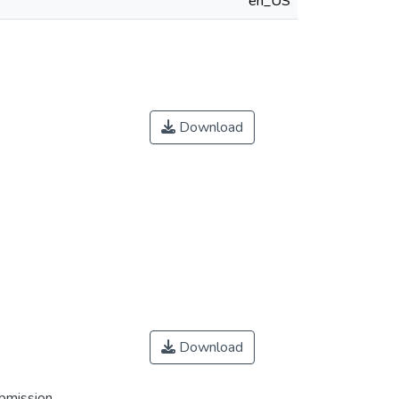
en_US
Download
Download
ubmission