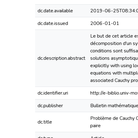
dc.date.available
2019-06-25T08:34:
dc.date.issued
2006-01-01
Le but de cet article e
décomposition d'un sys
conditions sont suffi
dc.description.abstract
solutions asymptotique
explicitly with using l
equations with multiple
associated Cauchy prob
dc.identifier.uri
http://e-biblio.univ
dc.publisher
Bulletin mathématiqu
Problème de Cauchy C 
dc.title
paire