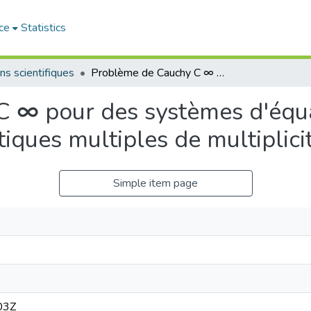
ce
Statistics
ns scientifiques
Problème de Cauchy C ∞ pour des systèmes d'équations aux dérivées partielles à caractéristiques multiples de multiplicité paire
 ∞ pour des systèmes d'équa
stiques multiples de multiplici
Simple item page
03Z