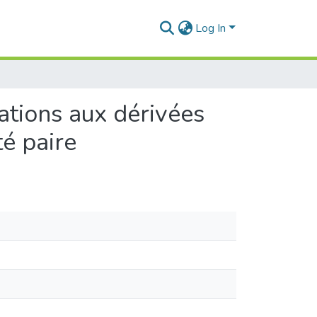
Log In
tions aux dérivées
té paire