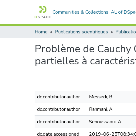
Communities & Collections
All of DSpa
Home
Publications scientifiques
Publicatio
Problème de Cauchy C
partielles à caractéri
dc.contributor.author
Messirdi, B
dc.contributor.author
Rahmani, A
dc.contributor.author
Senoussaoui, A
dc.date.accessioned
2019-06-25T08:34: