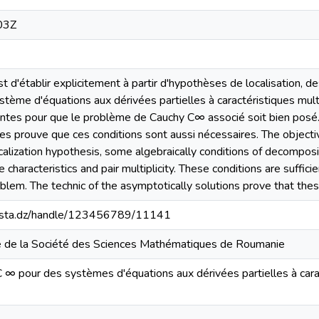
03Z
st d'établir explicitement à partir d'hypothèses de localisation, 
tème d'équations aux dérivées partielles à caractéristiques multi
santes pour que le problème de Cauchy C∞ associé soit bien posé.
s prouve que ces conditions sont aussi nécessaires. The objective
ocalization hypothesis, some algebraically conditions of decomposit
 characteristics and pair multiplicity. These conditions are suffi
lem. The technic of the asymptotically solutions prove that thes
-mosta.dz/handle/123456789/11141
e de la Société des Sciences Mathématiques de Roumanie
∞ pour des systèmes d'équations aux dérivées partielles à caract