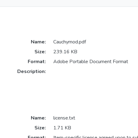
Name:
Cauchymod.pdf
Size:
239.16 KB
Format:
Adobe Portable Document Format
Description:
Name:
license.txt
Size:
1.71 KB
Format:
Item-specific license agreed upon to s