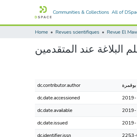
Communities & Collections
All of DSpa
Home
Revues scientifiques
Revue El Maw
dc.contributor.author
بوقمرة
dc.date.accessioned
2019-
dc.date.available
2019-
dc.date.issued
2019-
dc.identifier.issn
2253-