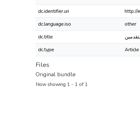
dc.identifier.uri
http:/
dc.language.iso
other
dc.title
dc.type
Article
Files
Original bundle
Now showing
1 - 1 of 1