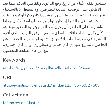
تستحق نفقة الأبناء من تاريخ رفع الدعوى وللقاضي الحكم فيما بعد
الإطلاق على الوضعية المادية للطرفين، ولا تسقط إلا بالاستغناء
عنها سواء بالكسب أو بلوغه سن الرشد إذا كان ذكرا أو تزوج البنت
وتستمر في حالة ما إذا كان الولد مزاولا للدراسة أو كان معاقا.
واشترط على الحاضن أن يكون أهلا للقيام بتربية الصغير ورعايته
كأن يكون بالغا، عاقلا، أمانة أي مستقيما وفق الترتيب الذي أقره
المشرع في تعديله للمادة 64 من ق.أ.ج، يتعلق سقوط الحضانة عن
الحاضن بالتنازع عنها إن كان حتمي واضطراري أو إن كان اختياري،
مع مراعاة مصلحة المحضون
Keywords
النفقة 2/ الحضانة 3/الأم 4/الجدة 5 /المحضون 6/الحاضنة
URI
http://e-biblio.univ-mosta.dz/handle/123456789/27589
Collections
Mémoires de Master